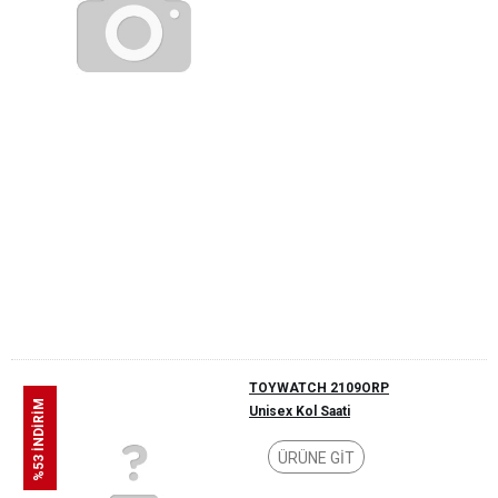
TOYWATCH 2109ORP
%53 İNDİRİM
Unisex Kol Saati
ÜRÜNE GİT