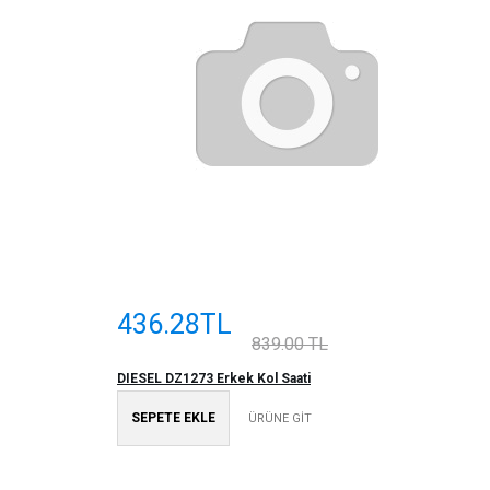
436.28TL
839.00 TL
DIESEL DZ1273 Erkek Kol Saati
SEPETE EKLE
ÜRÜNE GİT