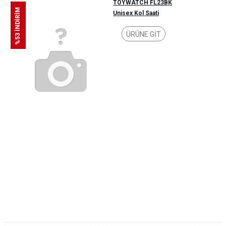
TOYWATCH FL23BK
%53 İNDİRİM
Unisex Kol Saati
ÜRÜNE GİT