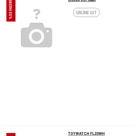
%53 İNDİRİM
Unisex Kol Saati
ÜRÜNE GİT
TOYWATCH FL20WH