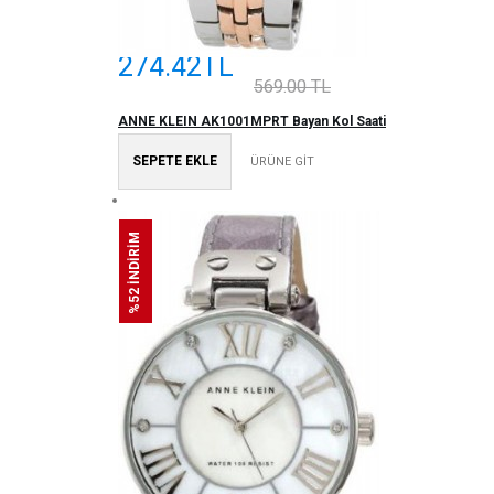
274.42TL
569.00 TL
ANNE KLEIN AK1001MPRT Bayan Kol Saati
SEPETE EKLE
ÜRÜNE GİT
%52 İNDİRİM