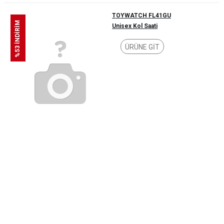
TOYWATCH FL41GU
%53 İNDİRİM
Unisex Kol Saati
ÜRÜNE GİT