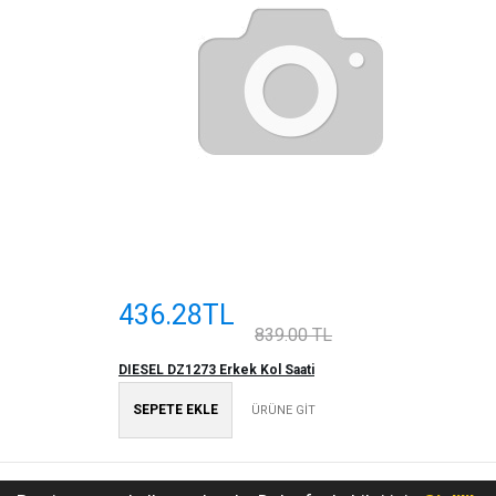
436.28TL
839.00 TL
DIESEL DZ1273 Erkek Kol Saati
SEPETE EKLE
ÜRÜNE GİT
Saatlex
© 2017