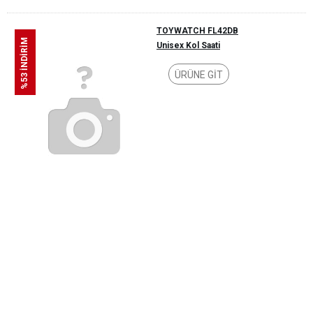
TOYWATCH FL42DB
%53 İNDİRİM
Unisex Kol Saati
ÜRÜNE GİT