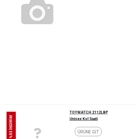
TOYWATCH 2112LBP
%53 İNDİRİM
Unisex Kol Saati
ÜRÜNE GİT