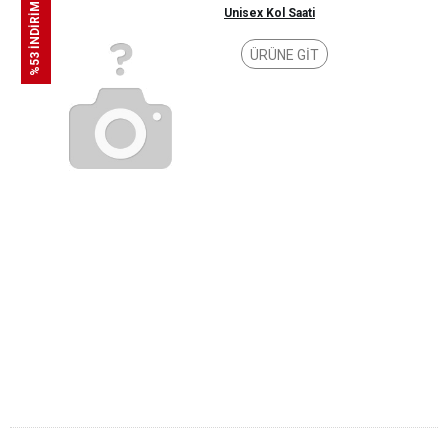
%53 İNDİRİM
Unisex Kol Saati
ÜRÜNE GİT