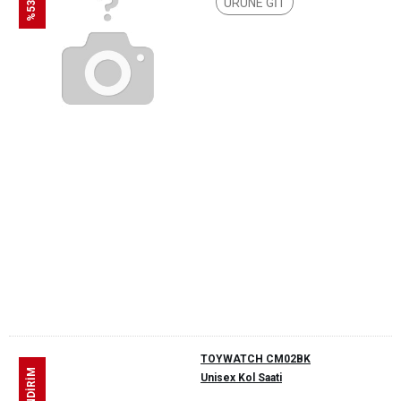
ÜRÜNE GİT
TOYWATCH CM02BK
Unisex Kol Saati