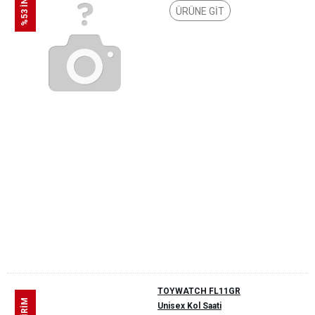
%53 İNDİRİM
ÜRÜNE GİT
TOYWATCH FL11GR
Unisex Kol Saati