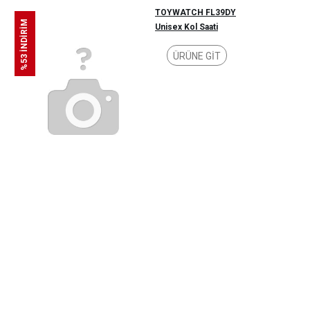
TOYWATCH FL39DY
%53 İNDİRİM
Unisex Kol Saati
ÜRÜNE GİT