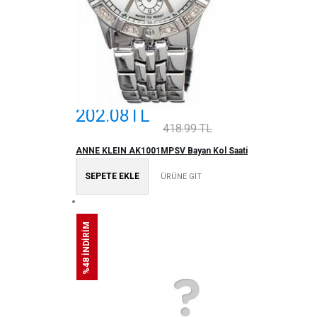
202.08TL
418.99 TL
ANNE KLEIN AK1001MPSV Bayan Kol Saati
SEPETE EKLE
ÜRÜNE GİT
%48 İNDİRİM