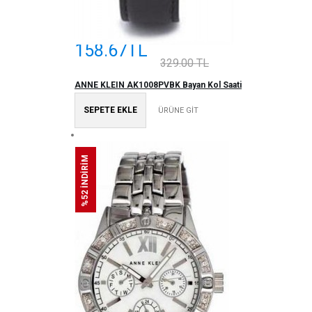
158.67TL
329.00 TL
ANNE KLEIN AK1008PVBK Bayan Kol Saati
SEPETE EKLE
ÜRÜNE GİT
%52 İNDİRİM