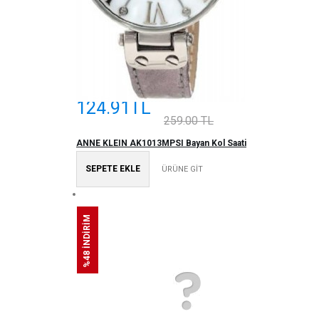
124.91TL
259.00 TL
ANNE KLEIN AK1013MPSI Bayan Kol Saati
SEPETE EKLE
ÜRÜNE GİT
%48 İNDİRİM