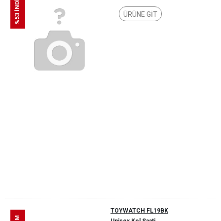
%53 İNDİRİM
ÜRÜNE GİT
TOYWATCH FL19BK