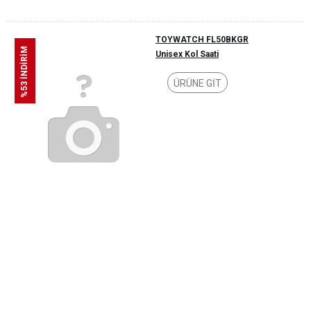
TOYWATCH FL50BKGR
%53 İNDİRİM
Unisex Kol Saati
ÜRÜNE GİT