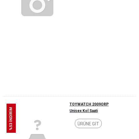
TOYWATCH 2009ORP
%53 İNDİRİM
Unisex Kol Saati
ÜRÜNE GİT