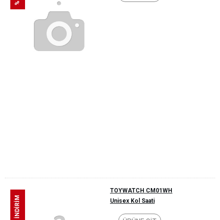
TOYWATCH CM01WH
%53 İNDİRİM
Unisex Kol Saati