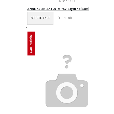
418.99 TL
ANNE KLEIN AK1001MPSV Bayan Kol Saati
SEPETE EKLE
ÜRÜNE GİT
%48 İNDİRİM