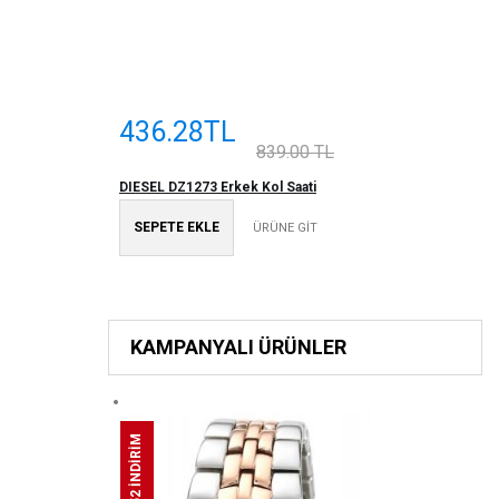
436.28TL
839.00 TL
DIESEL DZ1273 Erkek Kol Saati
SEPETE EKLE
ÜRÜNE GİT
KAMPANYALI ÜRÜNLER
%52 İNDİRİM