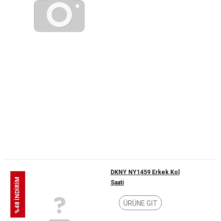
DKNY NY1459 Erkek Kol
%48 İNDİRİM
Saati
ÜRÜNE GİT