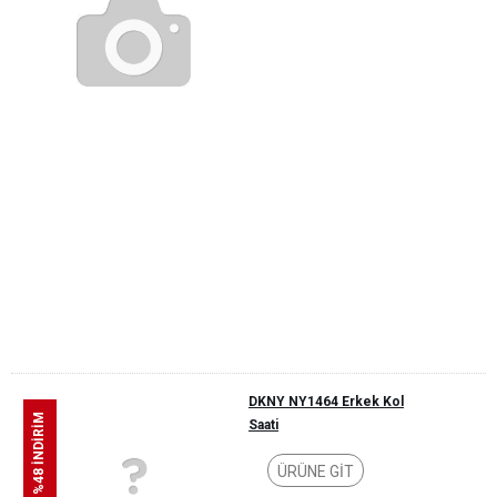
DKNY NY1464 Erkek Kol
%48 İNDİRİM
Saati
ÜRÜNE GİT