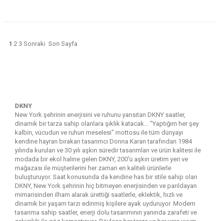
1
2
3
Sonraki
Son Sayfa
DKNY
New York şehrinin enerjisini ve ruhunu yansıtan DKNY saatler,
dinamik bir tarza sahip olanlara şıklık katacak... "Yaptığım her şey
kalbin, vücudun ve ruhun meselesi" mottosu ile tüm dünyayı
kendine hayran bırakan tasarımcı Donna Karan tarafından 1984
yılında kurulan ve 30 yılı aşkın süredir tasarımları ve ürün kalitesi ile
modada bir ekol haline gelen DKNY, 200'ü aşkın üretim yeri ve
mağazası ile müşterilerini her zaman en kaliteli ürünlerle
buluşturuyor. Saat konusunda da kendine has bir stile sahip olan
DKNY, New York şehrinin hiç bitmeyen enerjisinden ve parıldayan
mimarisinden ilham alarak ürettiği saatlerle, eklektik, hızlı ve
dinamik bir yaşam tarzı edinmiş kişilere ayak uyduruyor. Modern
tasarıma sahip saatler, enerji dolu tasarımının yanında zarafeti ve