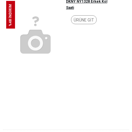
DKNY NY1328 Erkek Kol
%48 İNDİRİM
Saati
ÜRÜNE GİT