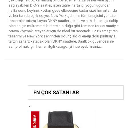
çekiciliği ile göz kamaştırıyor. Böylece her tarza ve her yere uyum
sağlayabilen DKNY saatler, işten tatile, hafta içi yoğunluğundan
hafta sonu keyfine, kottan gece elbisesine kadar size her ortamda
ve her tarzda eşlik ediyor. New York şehrinin tüm enerjisini yansıtan
tasarımlar ortaya koyan DKNY saatler, şehirli ve hırslı bir imaja sahip
olanlar için mükemmel bir tercih olduğu gibi feminen tarzını saatiyle
ortaya koymak isteyenler için de ideal bir seçenek. Göz kamaştıran
tasarımı ve New York şehrinden ödünç aldığı enerji dolu pırıltısıyla
tarzınıza tarz katacak olan DKNY saatlere, Saatbox güvencesi ile
sahip olmak için hemen ilgili kategoriyi inceleyebilirsiniz...
EN ÇOK SATANLAR
%52 İNDİRİM