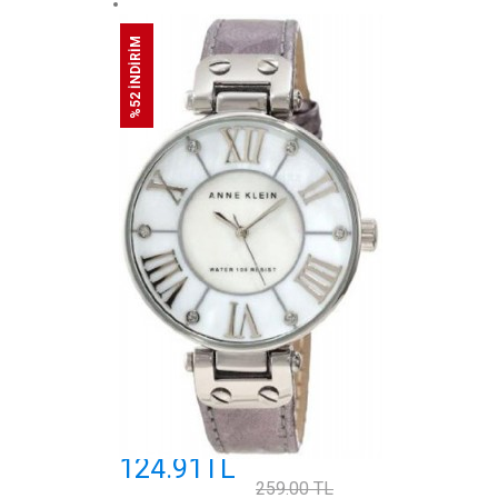
%52 İNDİRİM
124.91TL
259.00 TL