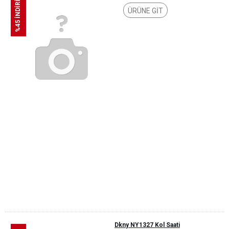
%45 İNDİRİM
ÜRÜNE GİT
Dkny NY1327 Kol Saati