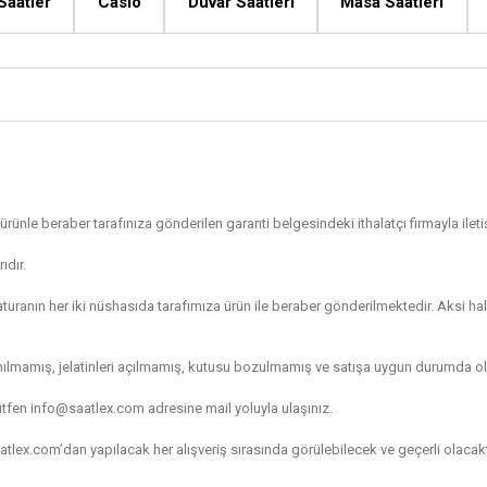
Saatler
Casio
Duvar Saatleri
Masa Saatleri
ürünle beraber tarafınıza gönderilen garanti belgesindeki ithalatçı firmayla il
ıdır.
turanın her iki nüshasıda tarafımıza ürün ile beraber gönderilmektedir. Aksi hal
lanılmamış, jelatinleri açılmamış, kutusu bozulmamış ve satışa uygun durumda 
lütfen
info@saatlex.com
adresine mail yoluyla ulaşınız.
tlex.com’dan yapılacak her alışveriş sırasında görülebilecek ve geçerli olacakt