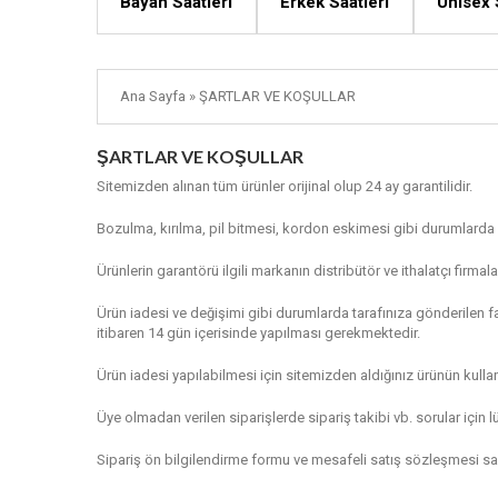
Bayan Saatleri
Erkek Saatleri
Unisex 
Ana Sayfa
»
ŞARTLAR VE KOŞULLAR
ŞARTLAR VE KOŞULLAR
Sitemizden alınan tüm ürünler orijinal olup 24 ay garantilidir.
Bozulma, kırılma, pil bitmesi, kordon eskimesi gibi durumlarda 
Ürünlerin garantörü ilgili markanın distribütör ve ithalatçı firmalar
Ürün iadesi ve değişimi gibi durumlarda tarafınıza gönderilen fa
itibaren 14 gün içerisinde yapılması gerekmektedir.
Ürün iadesi yapılabilmesi için sitemizden aldığınız ürünün kul
Üye olmadan verilen siparişlerde sipariş takibi vb. sorular için 
Sipariş ön bilgilendirme formu ve mesafeli satış sözleşmesi saa