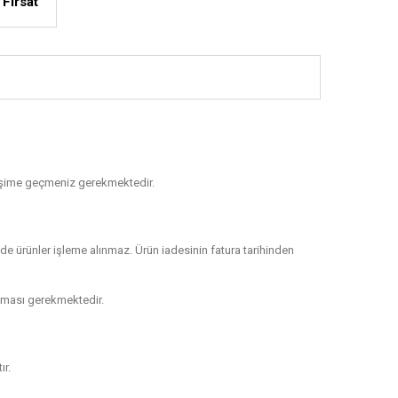
Fırsat
etişime geçmeniz gerekmektedir.
de ürünler işleme alınmaz. Ürün iadesinin fatura tarihinden
olması gerekmektedir.
ır.