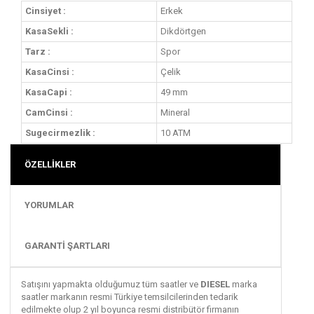
Cinsiyet :
Erkek
KasaSekli :
Dikdörtgen
Tarz :
Spor
KasaCinsi :
Çelik
KasaCapi :
49 mm
CamCinsi :
Mineral
Sugecirmezlik :
10 ATM
ÖZELLİKLER
YORUMLAR
GARANTİ ŞARTLARI
Satışını yapmakta olduğumuz tüm saatler ve
DIESEL
marka
saatler markanın resmi Türkiye temsilcilerinden tedarik
edilmekte olup 2 yıl boyunca resmi distribütör firmanın