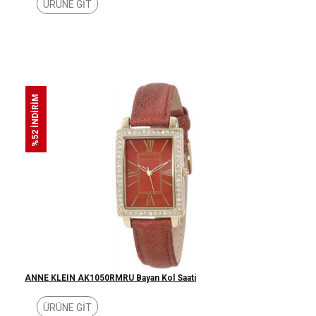
ÜRÜNE GİT
%52 İNDİRİM
ANNE KLEIN AK1050RMRU Bayan Kol Saati
ÜRÜNE GİT