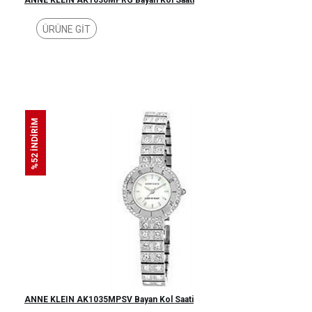
ANNE KLEIN AK1030MPRG Bayan Kol Saati
ÜRÜNE GİT
%52 İNDİRİM
ANNE KLEIN AK1035MPSV Bayan Kol Saati