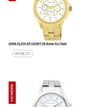
ANNE KLEIN AK1026WTGB Bayan Kol Saati
ÜRÜNE GİT
%52 İNDİRİM