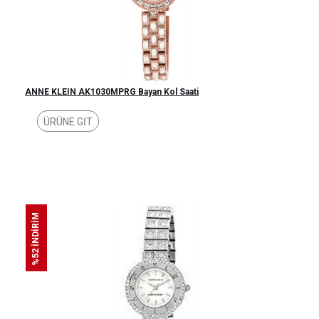
ANNE KLEIN AK1030MPRG Bayan Kol Saati
ÜRÜNE GİT
%52 İNDİRİM