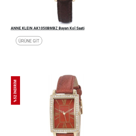
ANNE KLEIN AK1050BMBZ Bayan Kol Saati
ÜRÜNE GİT
%52 İNDİRİM