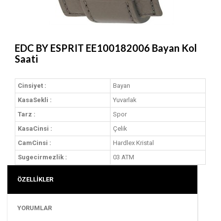
EDC BY ESPRIT EE100182006 Bayan Kol
Saati
Cinsiyet :
Bayan
KasaSekli :
Yuvarlak
Tarz :
Spor
KasaCinsi :
Çelik
CamCinsi :
Hardlex Kristal
Sugecirmezlik :
03 ATM
ÖZELLİKLER
YORUMLAR