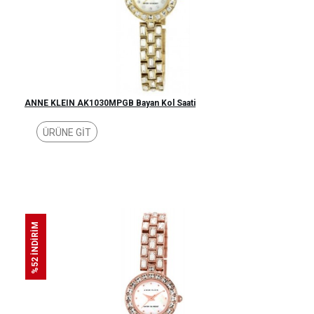
ANNE KLEIN AK1030MPGB Bayan Kol Saati
ÜRÜNE GİT
%52 İNDİRİM